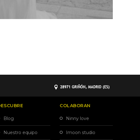
DESCUBRE
COLABORAN
blog
ninny love
nuestro equipo
imoon studio