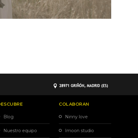
DESCUBRE
COLABORAN
blog
ninny love
nuestro equipo
imoon studio